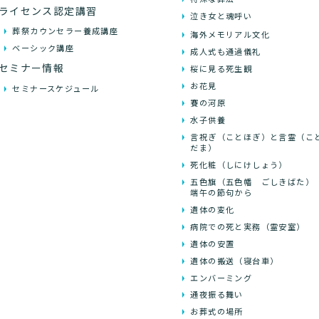
ライセンス認定講習
泣き女と魂呼い
葬祭カウンセラー養成講座
海外メモリアル文化
ベーシック講座
成人式も通過儀礼
セミナー情報
桜に見る死生観
お花見
セミナースケジュール
賽の河原
水子供養
言祝ぎ（ことほぎ）と言霊（こ
だま）
死化粧（しにけしょう）
五色旗（五色幡 ごしきばた
端午の節句から
遺体の変化
病院での死と実務（霊安室）
遺体の安置
遺体の搬送（寝台車）
エンバーミング
通夜振る舞い
お葬式の場所